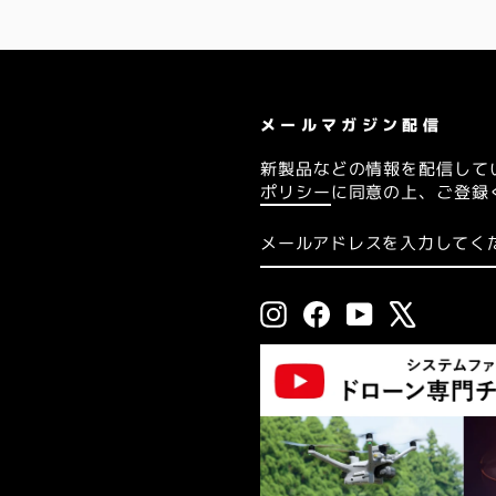
メールマガジン配信
新製品などの情報を配信して
ポリシー
に同意の上、ご登録
メ
送
ー
信
ル
ア
ド
Instagram
Facebook
YouTube
X
レ
ス
を
入
力
し
て
く
だ
さ