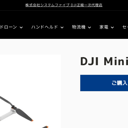
株式会社システムファイブ DJI正規一次代理店
ドローン
ハンドヘルド
物流機
家電
セ
DJI Min
ご購入